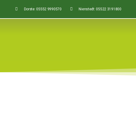
Dorste: 05552 9990570
Nienstedt: 05522 3191800